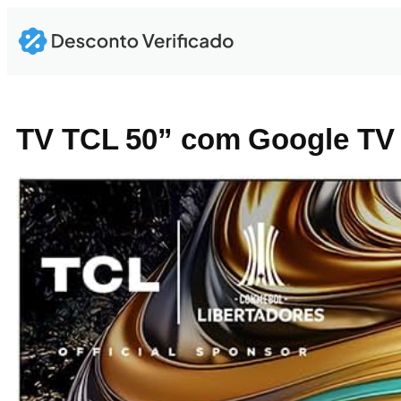
Pular
para
o
conteúdo
TV TCL 50” com Google TV 