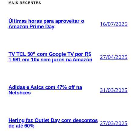
MAIS RECENTES
Últimas horas para aproveitar o
16/07/2025
Amazon Prime Day
TV TCL 50” com Google TV por R$
27/04/2025
1.981 em 10x sem juros na Amazon
Adidas e Asics com 47% off na
31/03/2025
Netshoes
Hering faz Outlet Day com descontos
27/03/2025
de até 60%